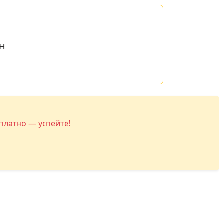
н
е
платно — успейте!