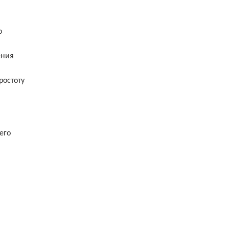
о
ения
ростоту
его