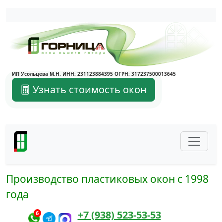
Написать в Max
Написать в Telegram
ИП Усольцева М.Н. ИНН: 231123884395 ОГРН: 317237500013645
Узнать стоимость окон
Производство пластиковых окон с 1998
года
+7 (938) 523-53-53
6