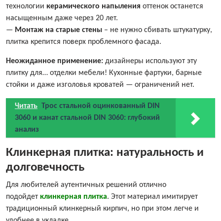
технологии
керамического напыления
оттенок останется
насыщенным даже через 20 лет.
—
Монтаж на старые стены
– не нужно сбивать штукатурку,
плитка крепится поверх проблемного фасада.
Неожиданное применение:
дизайнеры используют эту
плитку для… отделки мебели! Кухонные фартуки, барные
стойки и даже изголовья кроватей — ограничений нет.
Читать
Трос стальной оцинкованный DIN
3060 и канат стальной DIN 3060: глубокий
анализ
Клинкерная плитка: натуральность и
долговечность
Для любителей аутентичных решений отлично
подойдет
клинкерная плитка
. Этот материал имитирует
традиционный клинкерный кирпич, но при этом легче и
удобнее в укладке.