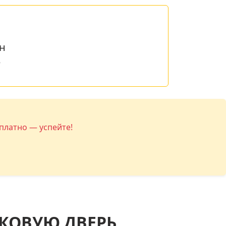
н
е
платно — успейте!
КОВУЮ ДВЕРЬ