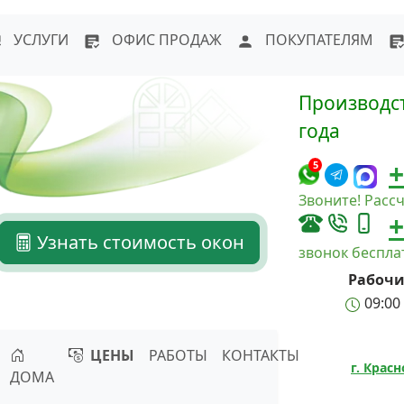
WhatsApp
Написать в Max
Напи
УСЛУГИ
ОФИС ПРОДАЖ
ПОКУПАТЕЛЯМ
Производст
года
+
5
Звоните! Рассч
+
Узнать стоимость окон
звонок беспл
Рабочи
09:00 
ЦЕНЫ
РАБОТЫ
КОНТАКТЫ
г. Крас
ДОМА