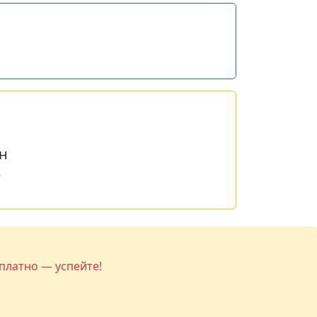
н
е
платно — успейте!