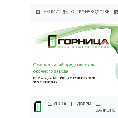
Написать в 
АКЦИИ
О ПРОИЗВОДСТВЕ
Официальный представитель
оконного завода
ИП Усольцева М.Н. ИНН: 231123884395 ОГРН:
317237500013645
ОКНА
ДВЕРИ
БАЛКОНЫ