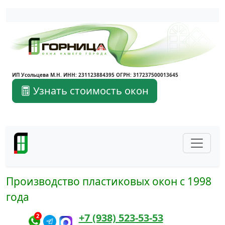
Написать в Max
Написать в Telegram
ИП Усольцева М.Н. ИНН: 231123884395 ОГРН: 317237500013645
Узнать стоимость окон
Производство пластиковых окон с 1998
года
+7 (938) 523-53-53
2