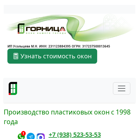
Написать в Max
Написать в Telegram
ИП Усольцева М.Н. ИНН: 231123884395 ОГРН: 317237500013645
Узнать стоимость окон
Производство пластиковых окон с 1998
года
+7 (938) 523-53-53
1