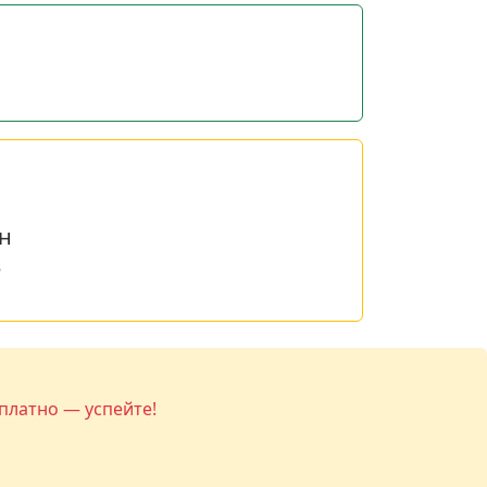
н
е
платно — успейте!