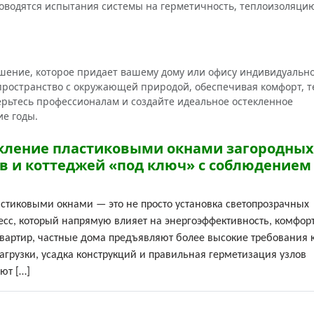
роводятся испытания системы на герметичность, теплоизоляци
ение, которое придает вашему дому или офису индивидуально
пространство с окружающей природой, обеспечивая комфорт, т
рьтесь профессионалам и создайте идеальное остекленное
ие годы.
кление пластиковыми окнами загородных
в и коттеджей «под ключ» с соблюдением
астиковыми окнами — это не просто установка светопрозрачных
сс, который напрямую влияет на энергоэффективность, комфорт
 квартир, частные дома предъявляют более высокие требования 
агрузки, усадка конструкций и правильная герметизация узлов
ют […]