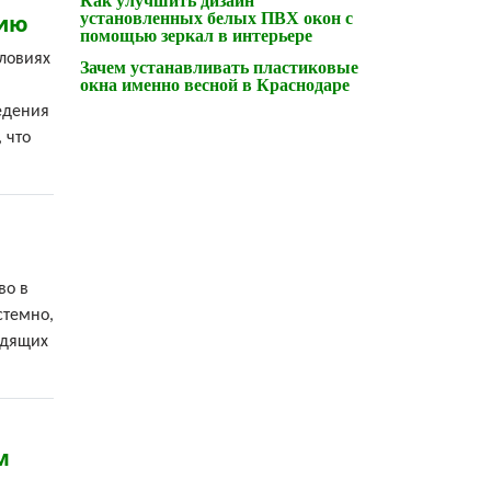
Как улучшить дизайн
нию
установленных белых ПВХ окон с
помощью зеркал в интерьере
ловиях
Зачем устанавливать пластиковые
окна именно весной в Краснодаре
едения
 что
во в
стемно,
одящих
м