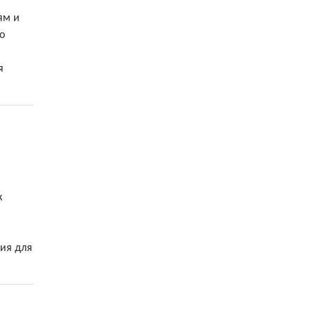
ям и
о
я
к
ия для