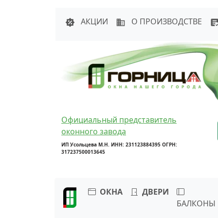
Написать в 
АКЦИИ
О ПРОИЗВОДСТВЕ
Официальный представитель
оконного завода
ИП Усольцева М.Н. ИНН: 231123884395 ОГРН:
317237500013645
ОКНА
ДВЕРИ
БАЛКОНЫ