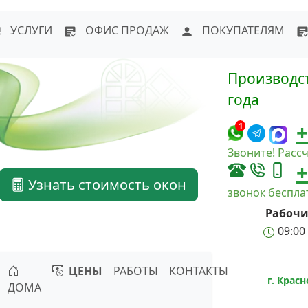
WhatsApp
Написать в Max
Напи
УСЛУГИ
ОФИС ПРОДАЖ
ПОКУПАТЕЛЯМ
Производст
года
+
1
Звоните! Рассч
+
Узнать стоимость окон
звонок беспл
Рабочи
09:00 
ЦЕНЫ
РАБОТЫ
КОНТАКТЫ
г. Крас
ДОМА