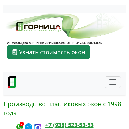
Написать в Max
Написать в Telegram
ИП Усольцева М.Н. ИНН: 231123884395 ОГРН: 317237500013645
Узнать стоимость окон
Производство пластиковых окон с 1998
года
+7 (938) 523-53-53
2