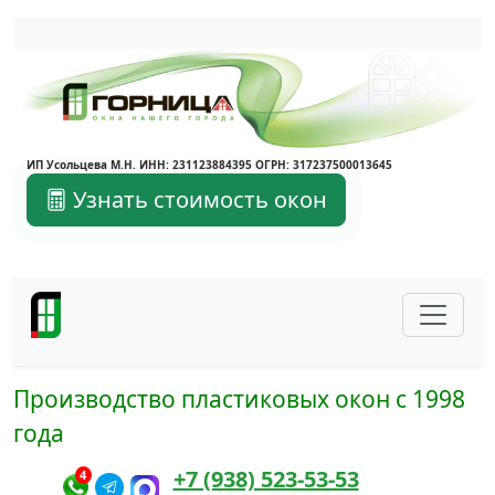
Написать в Max
Написать в Telegram
ИП Усольцева М.Н. ИНН: 231123884395 ОГРН: 317237500013645
Узнать стоимость окон
Производство пластиковых окон с 1998
года
+7 (938) 523-53-53
4