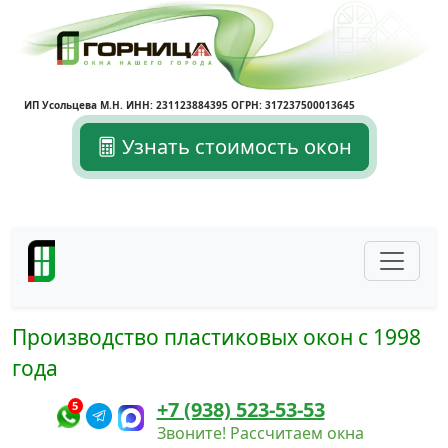
ИП Усольцева М.Н. ИНН: 231123884395 ОГРН: 317237500013645
Узнать стоимость окон
Производство пластиковых окон с 1998
года
+7 (938) 523-53-53
5
Звоните! Рассчитаем окна