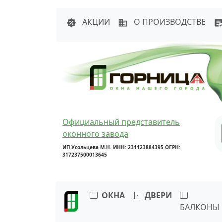
Написать в 
АКЦИИ
О ПРОИЗВОДСТВЕ
Официальный представитель
оконного завода
ИП Усольцева М.Н. ИНН: 231123884395 ОГРН:
317237500013645
ОКНА
ДВЕРИ
БАЛКОНЫ