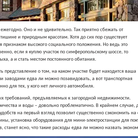
ежегодно. Оно и не удивительно. Так приятно сбежать от
 тишине и природным красотам. Хотя до сих пор существует
я признаком высокого социального положения. Но ведь это
твенно, если я куплю участок по симферопольскому шоссе, то
ыха, а и стать местом постоянного обитания.
ть представление о том, на каком участке будет находится ваша
и заводами едва ли можно позавидовать, а вот транспортная
нно для тех, у кого нет личного автомобиля.
ых требований, предъявляемых к загородной недвижимости.
тричества и воды – довольно проблематично. В крайнем случае
удобств на первый взгляд позволит существенно сэкономить на 
жины, установка оборудования для мини-электростанции для по
, станет ясно, что такие расходы едва ли можно назвать эконо