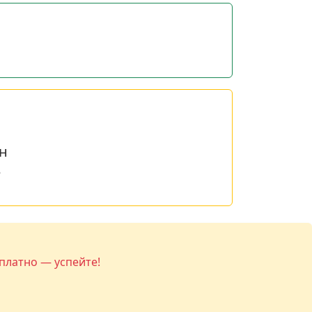
н
е
платно — успейте!