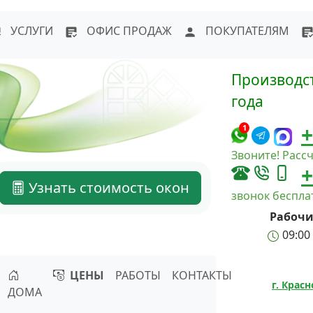
WhatsApp
Написать в Max
Напи
УСЛУГИ
ОФИС ПРОДАЖ
ПОКУПАТЕЛЯМ
Производст
года
+
1
Звоните! Рассч
+
Узнать стоимость окон
звонок беспл
Рабочи
09:00 
ЦЕНЫ
РАБОТЫ
КОНТАКТЫ
г. Крас
ДОМА