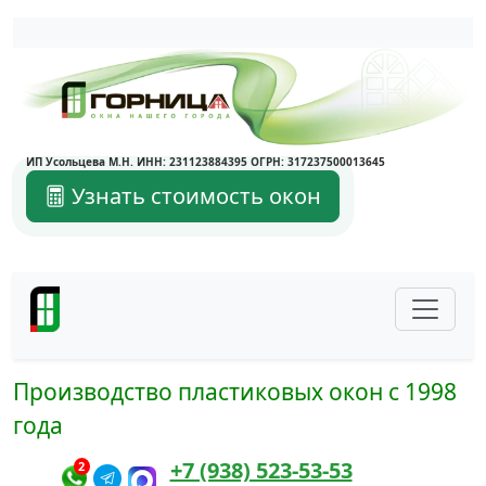
Написать в Max
Написать в Telegram
ИП Усольцева М.Н. ИНН: 231123884395 ОГРН: 317237500013645
Узнать стоимость окон
Производство пластиковых окон с 1998
года
+7 (938) 523-53-53
2