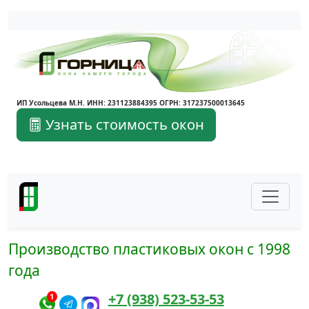
Написать в Max
Написать в Telegram
ИП Усольцева М.Н. ИНН: 231123884395 ОГРН: 317237500013645
Узнать стоимость окон
Производство пластиковых окон с 1998
года
+7 (938) 523-53-53
1