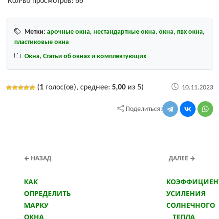
Кол-во просмотров:
66
Метки:
арочные окна
,
нестандартные окна
,
окна
,
пвх окна
,
пластиковые окна
Окна
,
Статьи об окнах и комплектующих
(
1
голос(ов), среднее:
5,00
из 5)
10.11.2023
Поделиться:
← НАЗАД
ДАЛЕЕ →
КАК
КОЭФФИЦИЕН
ОПРЕДЕЛИТЬ
УСИЛЕНИЯ
МАРКУ
СОЛНЕЧНОГО
ОКНА
ТЕПЛА