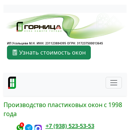
Написать в Max
Написать в Telegram
ИП Усольцева М.Н. ИНН: 231123884395 ОГРН: 317237500013645
Узнать стоимость окон
Производство пластиковых окон с 1998
года
+7 (938) 523-53-53
6