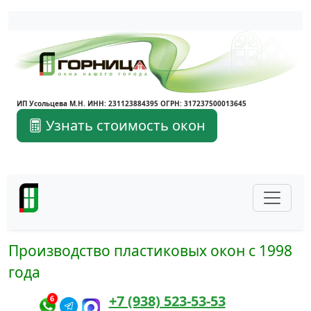
Написать в Max
Написать в Telegram
ИП Усольцева М.Н. ИНН: 231123884395 ОГРН: 317237500013645
Узнать стоимость окон
Производство пластиковых окон с 1998
года
+7 (938) 523-53-53
6