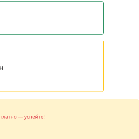
н
е
платно — успейте!