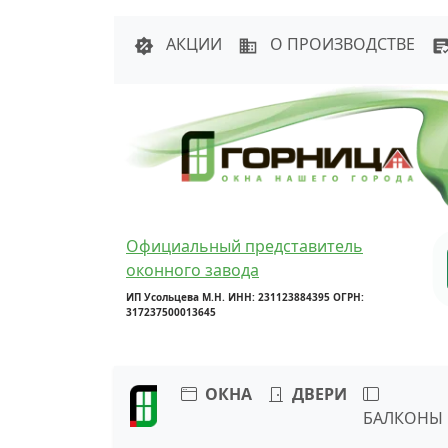
Написать в 
АКЦИИ
О ПРОИЗВОДСТВЕ
Официальный представитель
оконного завода
ИП Усольцева М.Н. ИНН: 231123884395 ОГРН:
317237500013645
ОКНА
ДВЕРИ
БАЛКОНЫ