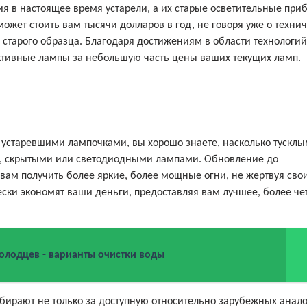
ия в настоящее время устарели, а их старые осветительные при
ожет стоить вам тысячи долларов в год, не говоря уже о техни
старого образца. Благодаря достижениям в области технологий
ктивные лампы за небольшую часть цены ваших текущих ламп.
с устаревшими лампочками, вы хорошо знаете, насколько тускл
и, скрытыми или светодиодными лампами. Обновление до
вам получить более яркие, более мощные огни, не жертвуя сво
ески экономят ваши деньги, предоставляя вам лучшее, более че
олодцев - варианты очистки воды
ыбирают не только за доступную относительно зарубежных анал