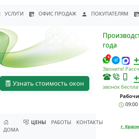
WhatsApp
Написать в Max
Напи
УСЛУГИ
ОФИС ПРОДАЖ
ПОКУПАТЕЛЯМ
Производст
года
+
6
Звоните! Рассч
+
Узнать стоимость окон
звонок беспл
Рабочи
09:00 
ЦЕНЫ
РАБОТЫ
КОНТАКТЫ
г. Крас
ДОМА