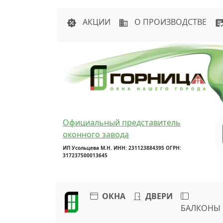
Написать в 
АКЦИИ
О ПРОИЗВОДСТВЕ
Официальный представитель
оконного завода
ИП Усольцева М.Н. ИНН: 231123884395 ОГРН:
317237500013645
ОКНА
ДВЕРИ
БАЛКОНЫ