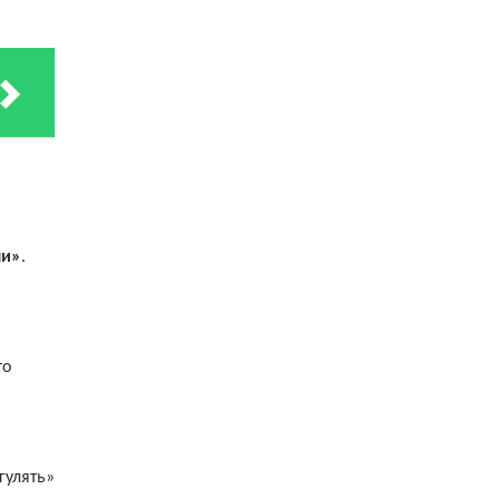
ми»
.
то
гулять»