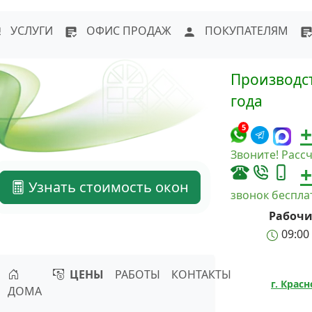
WhatsApp
Написать в Max
Напи
УСЛУГИ
ОФИС ПРОДАЖ
ПОКУПАТЕЛЯМ
Производст
года
+
5
Звоните! Рассч
+
Узнать стоимость окон
звонок беспл
Рабочи
09:00 
ЦЕНЫ
РАБОТЫ
КОНТАКТЫ
г. Крас
ДОМА