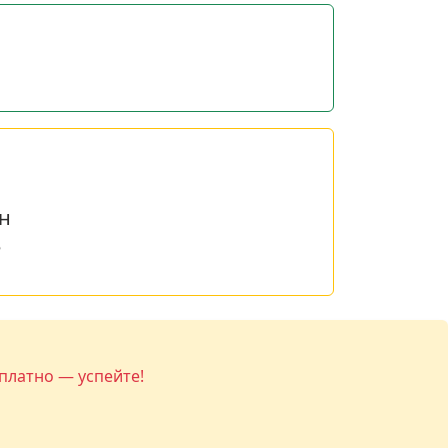
н
е
платно — успейте!