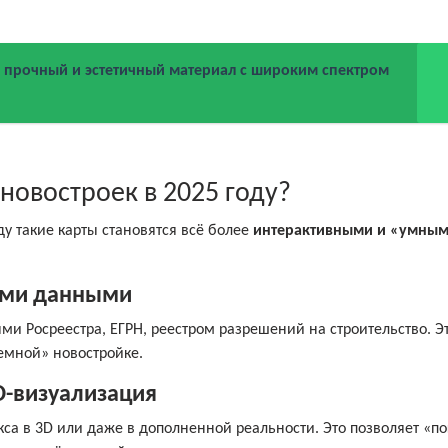
прочный и эстетичный материал с широким спектром
новостроек в 2025 году?
ду такие карты становятся всё более
интерактивными и «умны
ными данными
и Росреестра, ЕГРН, реестром разрешений на строительство. Э
емной» новостройке.
D-визуализация
а в 3D или даже в дополненной реальности. Это позволяет «по