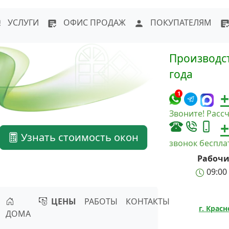
WhatsApp
Написать в Max
Напи
УСЛУГИ
ОФИС ПРОДАЖ
ПОКУПАТЕЛЯМ
Производст
года
+
1
Звоните! Рассч
+
Узнать стоимость окон
звонок беспл
Рабочи
09:00 
ЦЕНЫ
РАБОТЫ
КОНТАКТЫ
г. Крас
ДОМА