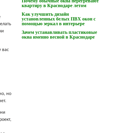
Почему обычные окна перегревают
квартиру в Краснодаре летом
Как улучшить дизайн
е
установленных белых ПВХ окон с
помощью зеркал в интерьере
делать
ки
Зачем устанавливать пластиковые
окна именно весной в Краснодаре
у вас
но, но
ет.
 ни
роект,