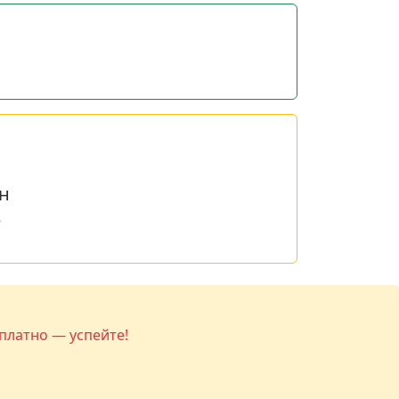
н
е
платно — успейте!