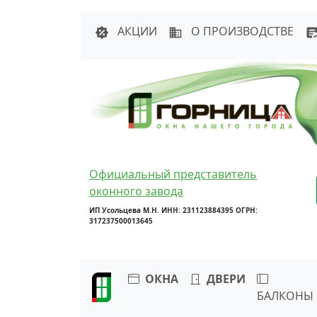
Написать в 
АКЦИИ
О ПРОИЗВОДСТВЕ
Официальный представитель
оконного завода
ИП Усольцева М.Н. ИНН: 231123884395 ОГРН:
317237500013645
ОКНА
ДВЕРИ
БАЛКОНЫ