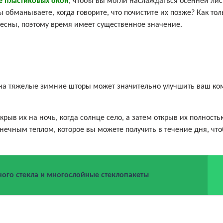
 пластиковых окон
, чтобы вы могли наслаждаться осенней лис
ы обманываете, когда говорите, что почистите их позже? Как тол
весны, поэтому время имеет существенное значение.
на тяжелые зимние шторы может значительно улучшить ваш ко
крыв их на ночь, когда солнце село, а затем открыв их полность
лнечным теплом, которое вы можете получить в течение дня, чт
ного стекла и многослойные стеклопакеты