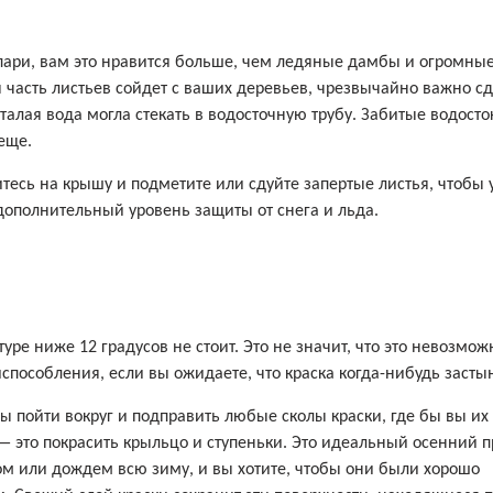
 пари, вам это нравится больше, чем ледяные дамбы и огромны
я часть листьев сойдет с ваших деревьев, чрезвычайно важно с
алая вода могла стекать в водосточную трубу. Забитые водосто
еще.
тесь на крышу и подметите или сдуйте запертые листья, чтобы 
дополнительный уровень защиты от снега и льда.
ре ниже 12 градусов не стоит. Это не значит, что это невозмож
пособления, если вы ожидаете, что краска когда-нибудь застын
 пойти вокруг и подправить любые сколы краски, где бы вы их
— это покрасить крыльцо и ступеньки. Это идеальный осенний п
гом или дождем всю зиму, и вы хотите, чтобы они были хорошо