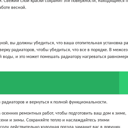
. Свежий слой краски сохранит эти поверхности, находящиеся 
аботе весной.
ной, вы должны убедиться, что ваша отопительная установка р
верку радиаторов, чтобы убедиться, что все в порядке. В межсе
й воды, и это может помешать радиатору нагреваться равномер
з радиаторов и вернуться к полной функциональности.
а осенних ремонтных работ, чтобы подготовить ваш дом к зиме,
осени и зимы. Сохраняйте тепло и наслаждайтесь этими
году действительно холодная погода заманит вас в ловушку.