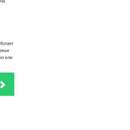
под
аботает
зонье
но или