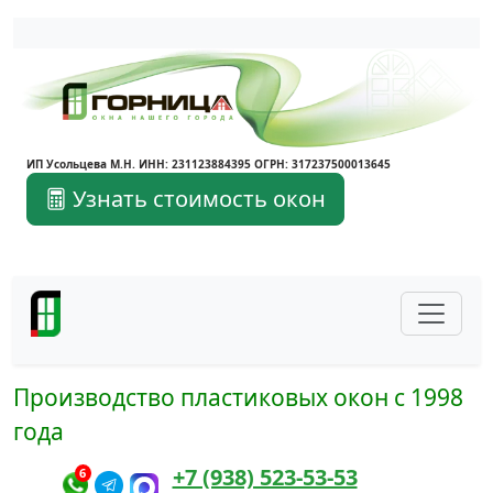
Написать в Max
Написать в Telegram
ИП Усольцева М.Н. ИНН: 231123884395 ОГРН: 317237500013645
Узнать стоимость окон
Производство пластиковых окон с 1998
года
+7 (938) 523-53-53
6