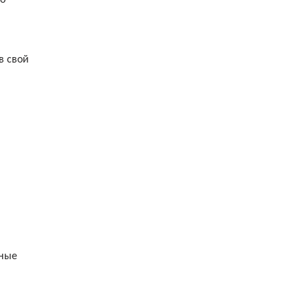
в свой
нные