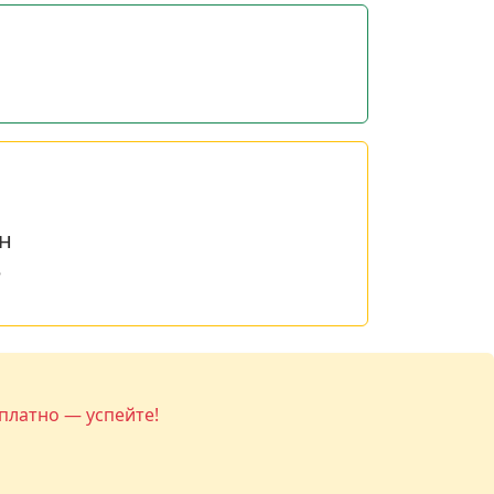
н
е
платно — успейте!