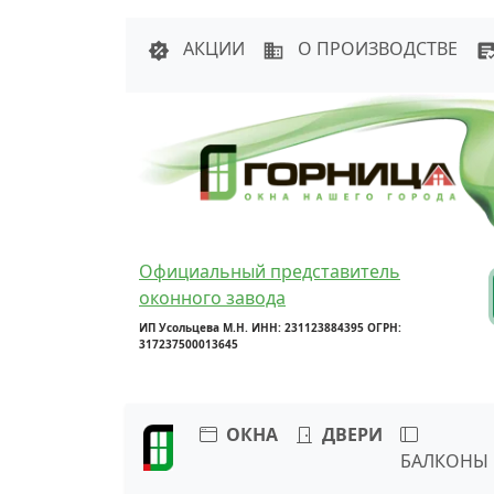
Написать в 
АКЦИИ
О ПРОИЗВОДСТВЕ
Официальный представитель
оконного завода
ИП Усольцева М.Н. ИНН: 231123884395 ОГРН:
317237500013645
ОКНА
ДВЕРИ
БАЛКОНЫ