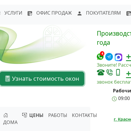
WhatsApp
Написать в Max
Напи
УСЛУГИ
ОФИС ПРОДАЖ
ПОКУПАТЕЛЯМ
Производст
года
+
4
Звоните! Рассч
+
Узнать стоимость окон
звонок беспл
Рабочи
09:00 
ЦЕНЫ
РАБОТЫ
КОНТАКТЫ
г. Крас
ДОМА