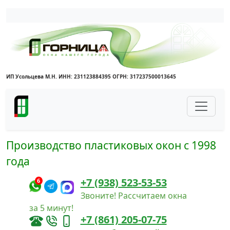
Написать в Max
Написать в Telegram
ИП Усольцева М.Н. ИНН: 231123884395 ОГРН: 317237500013645
Производство пластиковых окон с 1998
года
+7 (938) 523-53-53
6
Звоните! Рассчитаем окна
за 5 минут!
+7 (861) 205-07-75