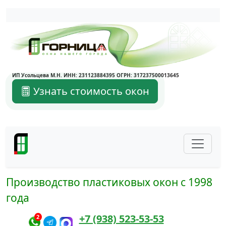
Написать в Max
Написать в Telegram
ИП Усольцева М.Н. ИНН: 231123884395 ОГРН: 317237500013645
Узнать стоимость окон
Производство пластиковых окон с 1998
года
+7 (938) 523-53-53
2