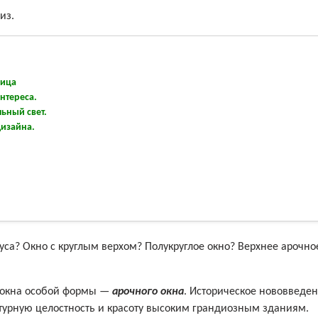
из.
ница
нтереса.
ьный свет.
дизайна.
иуса? Окно с круглым верхом? Полукруглое окно? Верхнее арочно
а окна особой формы —
арочного окна
. Историческое нововведен
турную целостность и красоту высоким грандиозным зданиям.