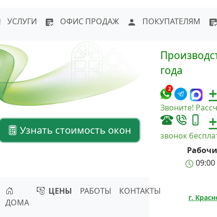
WhatsApp
Написать в Max
Напи
УСЛУГИ
ОФИС ПРОДАЖ
ПОКУПАТЕЛЯМ
Производст
года
+
2
Звоните! Рассч
+
Узнать стоимость окон
звонок беспл
Рабочи
09:00 
ЦЕНЫ
РАБОТЫ
КОНТАКТЫ
г. Крас
ДОМА