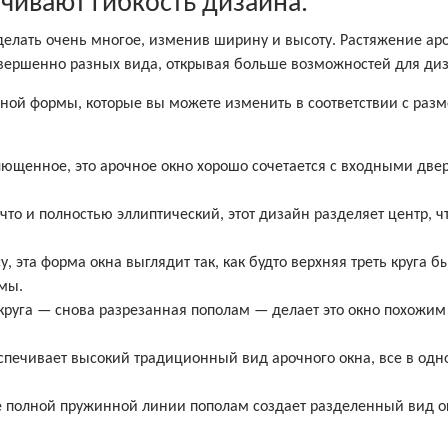
чивают гибкость дизайна.
делать очень многое, изменив ширину и высоту. Растяжение ар
совершенно разных вида, открывая больше возможностей для ди
чной формы, которые вы можете изменить в соответствии с раз
ющенное, это арочное окно хорошо сочетается с входными две
что и полностью эллиптический, этот дизайн разделяет центр, 
 эта форма окна выглядит так, как будто верхняя треть круга б
рмы.
круга — снова разрезанная пополам — делает это окно похожим
спечивает высокий традиционный вид арочного окна, все в одн
 полной пружинной линии пополам создает разделенный вид о