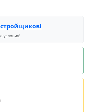
астройщиков!
е условия!
н
е