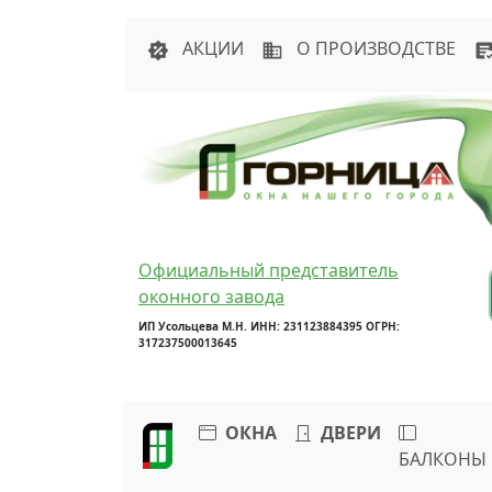
Написать в 
АКЦИИ
О ПРОИЗВОДСТВЕ
Официальный представитель
оконного завода
ИП Усольцева М.Н. ИНН: 231123884395 ОГРН:
317237500013645
ОКНА
ДВЕРИ
БАЛКОНЫ