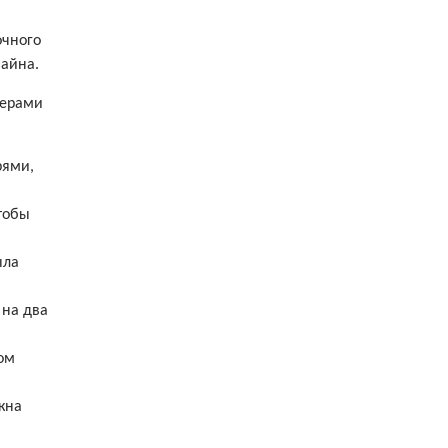
очного
зайна.
мерами
рями,
чтобы
ыла
 на два
ом
кна