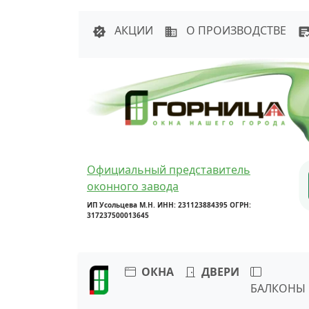
Написать в 
АКЦИИ
О ПРОИЗВОДСТВЕ
Официальный представитель
оконного завода
ИП Усольцева М.Н. ИНН: 231123884395 ОГРН:
317237500013645
ОКНА
ДВЕРИ
БАЛКОНЫ