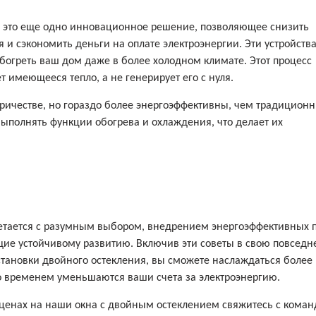
— это еще одно инновационное решение, позволяющее снизить
 и сэкономить деньги на оплате электроэнергии. Эти устройств
обогреть ваш дом даже в более холодном климате. Этот процесс
 имеющееся тепло, а не генерирует его с нуля.
ричестве, но гораздо более энергоэффективны, чем традицион
выполнять функции обогрева и охлаждения, что делает их
очетается с разумным выбором, внедрением энергоэффективных 
щие устойчивому развитию. Включив эти советы в свою повсед
становки двойного остекления, вы сможете наслаждаться более
о временем уменьшаются ваши счета за электроэнергию.
ценах на наши окна с двойным остеклением свяжитесь с коман