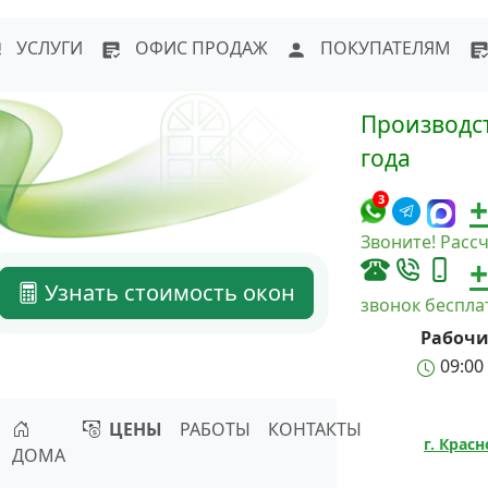
WhatsApp
Написать в Max
Напи
УСЛУГИ
ОФИС ПРОДАЖ
ПОКУПАТЕЛЯМ
Производст
года
+
3
Звоните! Рассч
+
Узнать стоимость окон
звонок беспл
Рабочи
09:00 
ЦЕНЫ
РАБОТЫ
КОНТАКТЫ
г. Крас
ДОМА