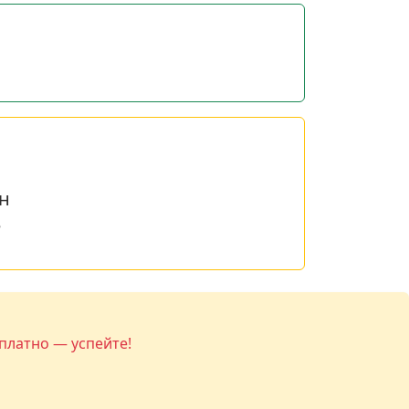
н
е
платно — успейте!