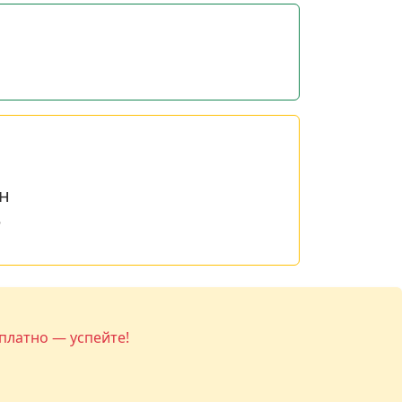
н
е
платно — успейте!