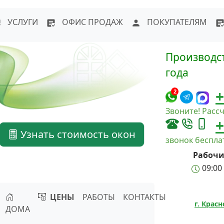
WhatsApp
Написать в Max
Напи
УСЛУГИ
ОФИС ПРОДАЖ
ПОКУПАТЕЛЯМ
Производст
года
+
2
Звоните! Рассч
+
Узнать стоимость окон
звонок беспл
Рабочи
09:00 
ЦЕНЫ
РАБОТЫ
КОНТАКТЫ
г. Крас
ДОМА