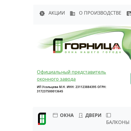
Написать в 
АКЦИИ
О ПРОИЗВОДСТВЕ
Официальный представитель
оконного завода
ИП Усольцева М.Н. ИНН: 231123884395 ОГРН:
317237500013645
ОКНА
ДВЕРИ
БАЛКОНЫ