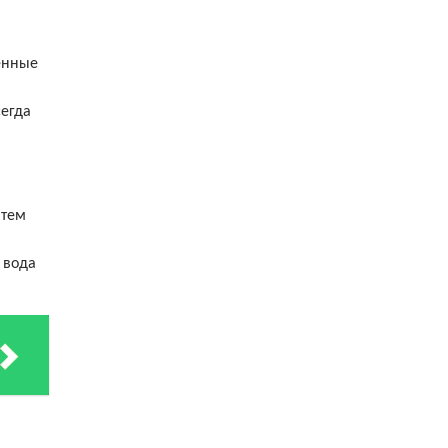
енные
сегда
атем
 вода