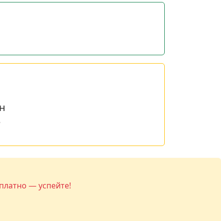
н
е
платно — успейте!