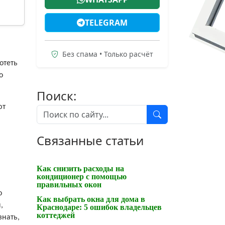
TELEGRAM
Без спама • Только расчёт
отеть
о
Поиск:
ют
Связанные статьи
Как снизить расходы на
кондиционер с помощью
правильных окон
о
Как выбрать окна для дома в
,
Краснодаре: 5 ошибок владельцев
коттеджей
знать,