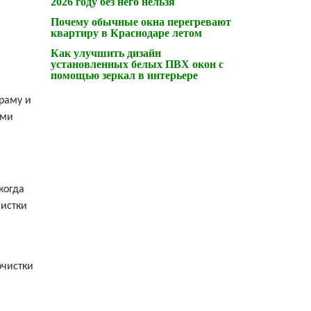
2026 году без него нельзя
Почему обычные окна перегревают
квартиру в Краснодаре летом
Как улучшить дизайн
установленных белых ПВХ окон с
помощью зеркал в интерьере
раму и
ыми
когда
чистки
очистки