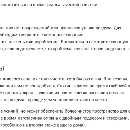
средоточиться во время сеанса глубокой очистки:
 на них нет повреждений или признаков утечки воздуха. Для
обходимо устранить сломанные оконные
ны, плесень или коробление. Внимательно осмотрите оконную 
он, если подозреваете, что проблема связана с производственн
ны
илового окна, их стоит чистить хотя бы раз в год. В те сезоны, 
ока они вам не понадобятся. Снятие экранов во время глубокой 
 очистить экраны, уложив их ровно, слегка распылив и слегка
ь на воздухе, прежде чем устанавливать их на место.
е усилий, но может обеспечить более чистое пространство для 
ее время изготавливают окна с двойным подвесом и створками,
 (особенно на втором этаже вашего дома).