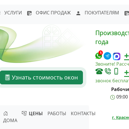
WhatsApp
Написать в Max
Напи
УСЛУГИ
ОФИС ПРОДАЖ
ПОКУПАТЕЛЯМ
Производст
года
+
5
Звоните! Рассч
+
Узнать стоимость окон
звонок беспл
Рабочи
09:00 
ЦЕНЫ
РАБОТЫ
КОНТАКТЫ
г. Крас
ДОМА