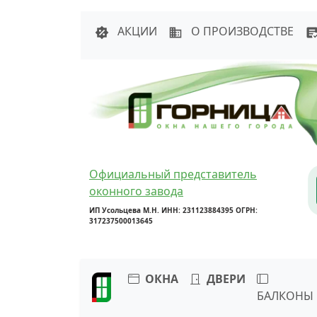
Написать в 
АКЦИИ
О ПРОИЗВОДСТВЕ
Официальный представитель
оконного завода
ИП Усольцева М.Н. ИНН: 231123884395 ОГРН:
317237500013645
ОКНА
ДВЕРИ
БАЛКОНЫ