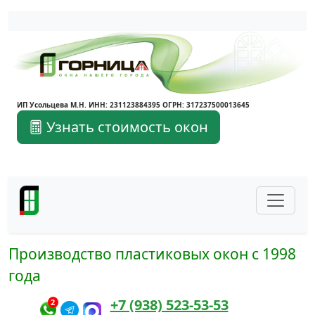
Написать в Max
Написать в Telegram
ИП Усольцева М.Н. ИНН: 231123884395 ОГРН: 317237500013645
Узнать стоимость окон
Производство пластиковых окон с 1998
года
+7 (938) 523-53-53
2