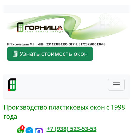
Написать в Max
Написать в Telegram
ИП Усольцева М.Н. ИНН: 231123884395 ОГРН: 317237500013645
Узнать стоимость окон
Производство пластиковых окон с 1998
года
+7 (938) 523-53-53
5