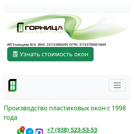
Написать в Max
Написать в Telegram
ИП Усольцева М.Н. ИНН: 231123884395 ОГРН: 317237500013645
Узнать стоимость окон
Производство пластиковых окон с 1998
года
+7 (938) 523-53-53
3