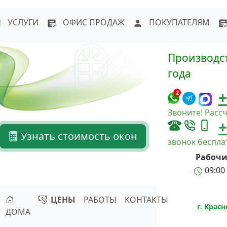
WhatsApp
Написать в Max
Напи
УСЛУГИ
ОФИС ПРОДАЖ
ПОКУПАТЕЛЯМ
Производст
года
+
2
Звоните! Рассч
+
Узнать стоимость окон
звонок беспл
Рабочи
09:00 
ЦЕНЫ
РАБОТЫ
КОНТАКТЫ
г. Крас
ДОМА