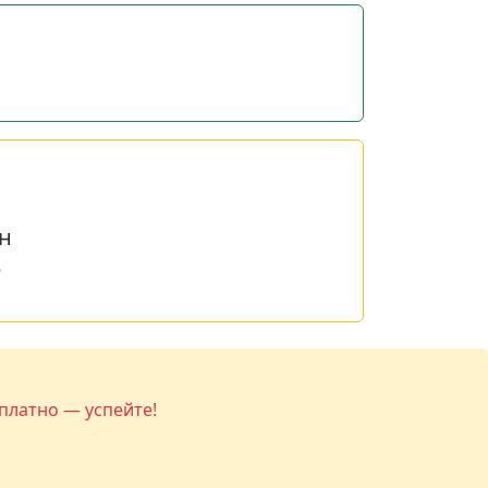
н
е
платно — успейте!