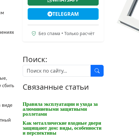
ым
TELEGRAM
чениях
Без спама • Только расчёт
Поиск:
ые,
Связанные статьи
у сбить
Правила эксплуатации и ухода за
в виде
алюминиевыми защитными
роллетами
атный
Как металлические входные двери
защищают дом: виды, особенности
и перспективы