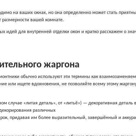
одимо на ваших окнах, но она определенно может стать приятн
т размерности вашей комнате.
ых идей для внутренней отделки окон и кратко расскажем о зна
оительного жаргона
емонтники обычно используют эти термины как взаимозаменяем
ание или ищете вдохновения, не позволяйте всему этому жаргон
ом случае «литая деталь», от «литьё») — декоративная деталь 
 декорирования различных
, арок, придавая им более выразительный, завершённый и аккур