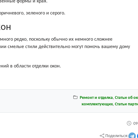
твенные формы и края.
ричневого, зеленого и серого.
кон
ного редко, поскольку обычно их немного сложнее
нии смелые стили действительно могут помочь вашему дому
ий в области отделки окон.
Ремонт и отделка
,
Статьи об о
комплектующих
,
Статьи парт
09
Поделиться: