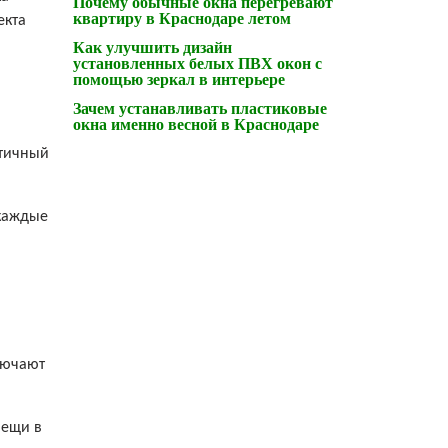
Почему обычные окна перегревают
квартиру в Краснодаре летом
екта
Как улучшить дизайн
установленных белых ПВХ окон с
помощью зеркал в интерьере
Зачем устанавливать пластиковые
окна именно весной в Краснодаре
стичный
 каждые
лючают
вещи в