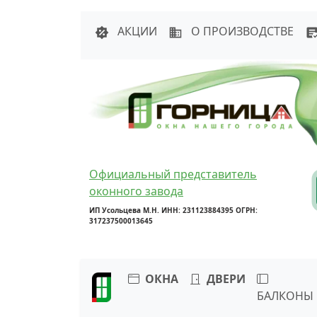
Написать в 
АКЦИИ
О ПРОИЗВОДСТВЕ
Официальный представитель
оконного завода
ИП Усольцева М.Н. ИНН: 231123884395 ОГРН:
317237500013645
ОКНА
ДВЕРИ
БАЛКОНЫ