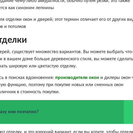
дание чему-либо аккуратности, обычно путем резки, это также
ется как синоним лепнины
 отделки окон и дверей; этот термин отличает его от других ви
в и потолков
тделки
верей, существует множество вариантов. Вы можете выбрать что
и в вашем доме больше деревенского стиля, вы можете сделать
ать широкую или цветастую отделку.
сь в поисках вдохновения:
производители окон
и дилеры окон 
ую функцию, поэтому при покупке новых или сменных окон
аличник в стоимость покупки.
разу или поэтапно?
 отделку, и это хороший вариант, если вы хотите, чтобы отдел