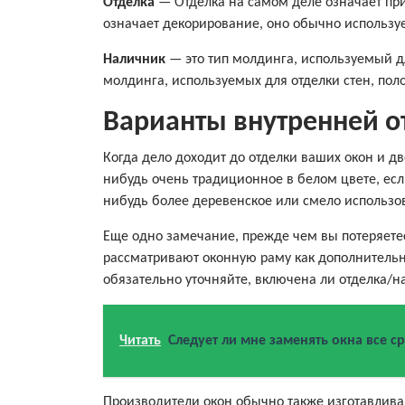
Отделка
— Отделка на самом деле означает при
означает декорирование, оно обычно использу
Наличник
— это тип молдинга, используемый для
молдинга, используемых для отделки стен, поло
Варианты внутренней о
Когда дело доходит до отделки ваших окон и д
нибудь очень традиционное в белом цвете, есл
нибудь более деревенское или смело использов
Еще одно замечание, прежде чем вы потеряете
рассматривают оконную раму как дополнительн
обязательно уточняйте, включена ли отделка/н
Читать
Следует ли мне заменять окна все с
Производители окон обычно также изготавливают