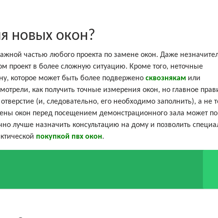
я новых окон?
важной частью любого проекта по замене окон. Даже незначите
ном проект в более сложную ситуацию. Кроме того, неточные
ну, которое может быть более подвержено
сквознякам
или
отрели, как получить точные измерения окон, но главное прав
отверстие (и, следовательно, его необходимо заполнить), а не 
амены окон перед посещением демонстрационного зала может п
чно лучше назначить консультацию на дому и позволить специа
актической
покупкой пвх окон
.