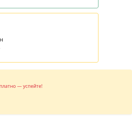
н
е
платно — успейте!