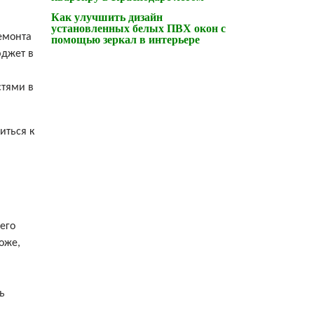
Как улучшить дизайн
установленных белых ПВХ окон с
ремонта
помощью зеркал в интерьере
юджет в
стями в
иться к
его
оже,
ь