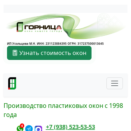
Написать в Max
Написать в Telegram
ИП Усольцева М.Н. ИНН: 231123884395 ОГРН: 317237500013645
Узнать стоимость окон
Производство пластиковых окон с 1998
года
+7 (938) 523-53-53
4