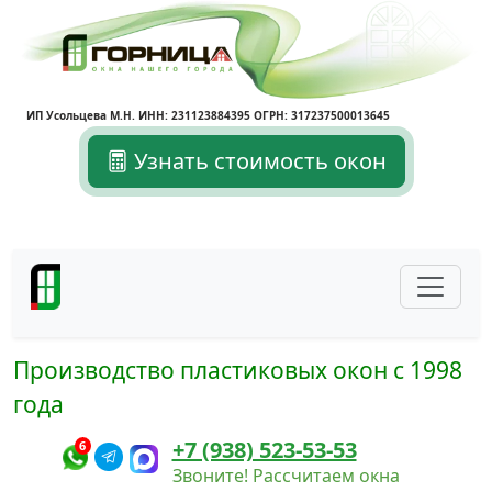
ИП Усольцева М.Н. ИНН: 231123884395 ОГРН: 317237500013645
Узнать стоимость окон
Производство пластиковых окон с 1998
года
+7 (938) 523-53-53
6
Звоните! Рассчитаем окна