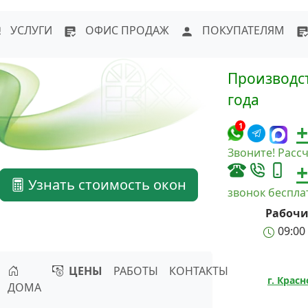
WhatsApp
Написать в Max
Напи
УСЛУГИ
ОФИС ПРОДАЖ
ПОКУПАТЕЛЯМ
Производст
года
+
1
Звоните! Рассч
+
Узнать стоимость окон
звонок беспл
Рабочи
09:00 
ЦЕНЫ
РАБОТЫ
КОНТАКТЫ
г. Крас
ДОМА