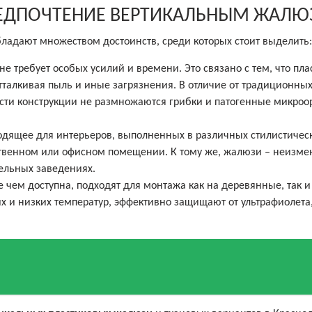
РЕДПОЧТЕНИЕ ВЕРТИКАЛЬНЫМ ЖАЛЮ
ладают множеством достоинств, среди которых стоит выделить:
 не требует особых усилий и времени. Это связано с тем, что пл
тталкивая пыль и иные загрязнения. В отличие от традиционны
ности конструкции не размножаются грибки и патогенные микро
одящее для интерьеров, выполненных в различных стилистичес
дственном или офисном помещении. К тому же, жалюзи – неизм
ельных заведениях.
 чем доступна, подходят для монтажа как на деревянные, так 
х и низких температур, эффективно защищают от ультрафиолет