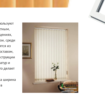
пользуют
ктным,
щениях,
зи, среди
тся из
оставом,
нструкции
атур и
то делает
на ширина
 в