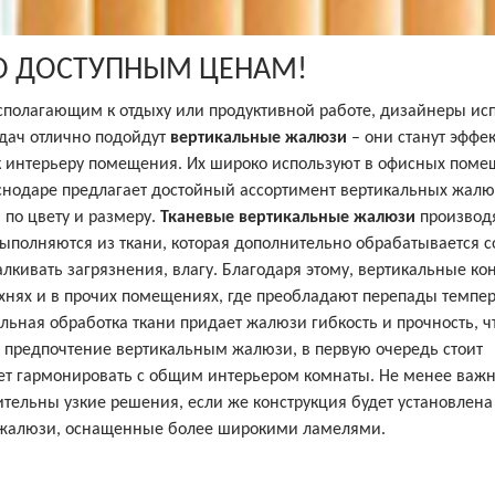
ПО ДОСТУПНЫМ ЦЕНАМ!
сполагающим к отдыху или продуктивной работе, дизайнеры ис
дач отлично подойдут
вертикальные жалюзи
– они станут эффе
интерьеру помещения. Их широко используют в офисных поме
аснодаре предлагает достойный ассортимент вертикальных жалю
 по цвету и размеру.
Тканевые вертикальные жалюзи
производя
ыполняются из ткани, которая дополнительно обрабатывается с
лкивать загрязнения, влагу. Благодаря этому, вертикальные ко
хнях и в прочих помещениях, где преобладают перепады темпер
ьная обработка ткани придает жалюзи гибкость и прочность, ч
и предпочтение вертикальным жалюзи, в первую очередь стоит
удет гармонировать с общим интерьером комнаты. Не менее важ
ельны узкие решения, если же конструкция будет установлена
я жалюзи, оснащенные более широкими ламелями.