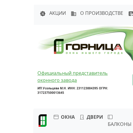
Написать в 
АКЦИИ
О ПРОИЗВОДСТВЕ
Официальный представитель
оконного завода
ИП Усольцева М.Н. ИНН: 231123884395 ОГРН:
317237500013645
ОКНА
ДВЕРИ
БАЛКОНЫ