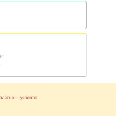
н
е
платно — успейте!