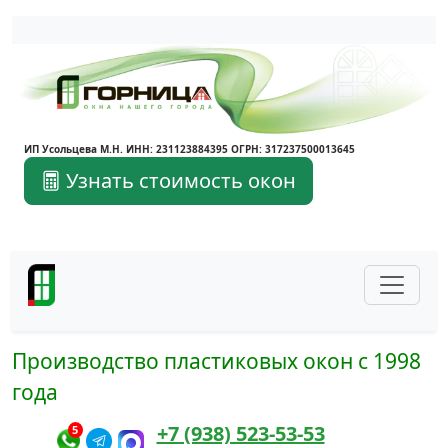
Написать в Max
Написать в Telegram
ИП Усольцева М.Н. ИНН: 231123884395 ОГРН: 317237500013645
Узнать стоимость окон
Производство пластиковых окон с 1998
года
+7 (938) 523-53-53
5