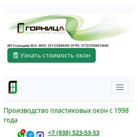
Написать в Max
Написать в Telegram
ИП Усольцева М.Н. ИНН: 231123884395 ОГРН: 317237500013645
Узнать стоимость окон
Производство пластиковых окон с 1998
года
+7 (938) 523-53-53
6