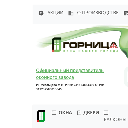
Написать в 
АКЦИИ
О ПРОИЗВОДСТВЕ
Официальный представитель
оконного завода
ИП Усольцева М.Н. ИНН: 231123884395 ОГРН:
317237500013645
ОКНА
ДВЕРИ
БАЛКОНЫ