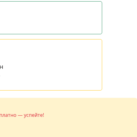
н
е
платно — успейте!