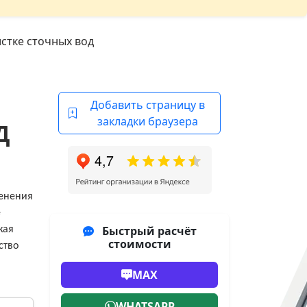
стке сточных вод
Добавить страницу в
закладки браузера
Д
менения
е
Быстрый расчёт
кая
стоимости
ство
MAX
WHATSAPP