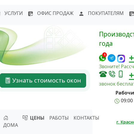
WhatsApp
Написать в Max
Напи
УСЛУГИ
ОФИС ПРОДАЖ
ПОКУПАТЕЛЯМ
Производст
года
+
1
Звоните! Рассч
+
Узнать стоимость окон
звонок беспл
Рабочи
09:00 
ЦЕНЫ
РАБОТЫ
КОНТАКТЫ
г. Крас
ДОМА