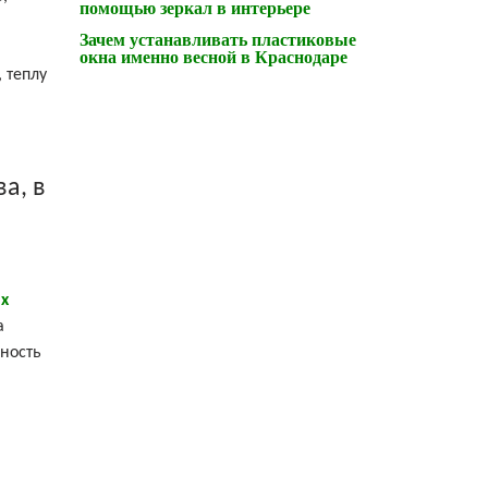
помощью зеркал в интерьере
Зачем устанавливать пластиковые
окна именно весной в Краснодаре
 теплу
а, в
х
а
сность