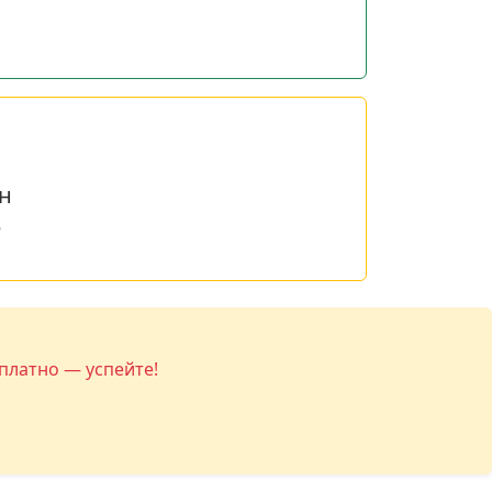
н
е
платно — успейте!