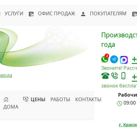
WhatsApp
Написать в Max
Напи
УСЛУГИ
ОФИС ПРОДАЖ
ПОКУПАТЕЛЯМ
Производст
года
+
2
Звоните! Рассч
+
авода
звонок беспл
Рабочи
ЦЕНЫ
РАБОТЫ
КОНТАКТЫ
09:00 
ДОМА
г. Крас