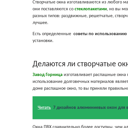
Створчатые окна изготавливаются из любого мат
они поставляются со
стеклопакетами
, но вы м
разных типов: раздвижные, решетчатые, створча
лучшее.
Есть определенные
советы по использованию 
установки.
Делаются ли створчатые ок
Завод Горница
изготавливает распашные окна 
использование долговечных материалов являет
доме распашное окно, то вы приняли правильн
Читать
7 дизайнов алюминиевых окон для 
Окна ПВХ сравнительно более доступны, чем а