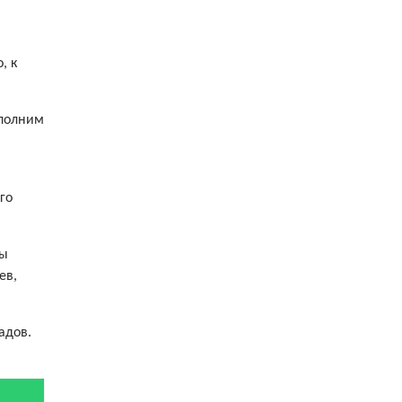
, к
ыполним
го
мы
ев,
адов.