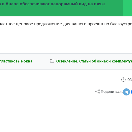
а в Анапе обеспечивают панорамный вид на пляж
платное ценовое предложение для вашего проекта по благоустр
пластиковые окна
Остекление
,
Статьи об окнах и комплект
03
Поделиться: