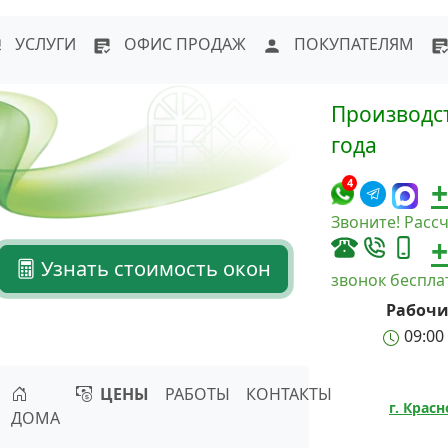
WhatsApp
Написать в Max
Напи
УСЛУГИ
ОФИС ПРОДАЖ
ПОКУПАТЕЛЯМ
Производст
года
+
4
Звоните! Рассч
+
Узнать стоимость окон
звонок беспл
Рабочи
09:00 
ЦЕНЫ
РАБОТЫ
КОНТАКТЫ
г. Крас
ДОМА