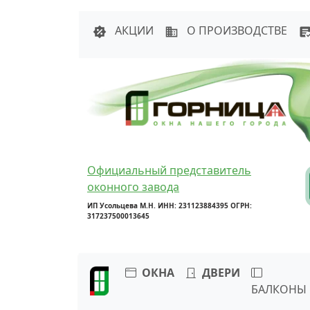
Написать в 
АКЦИИ
О ПРОИЗВОДСТВЕ
Официальный представитель
оконного завода
ИП Усольцева М.Н. ИНН: 231123884395 ОГРН:
317237500013645
ОКНА
ДВЕРИ
БАЛКОНЫ