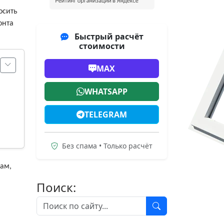
осить
онта
Быстрый расчёт
стоимости
MAX
WHATSAPP
TELEGRAM
Без спама • Только расчёт
нам,
Поиск: