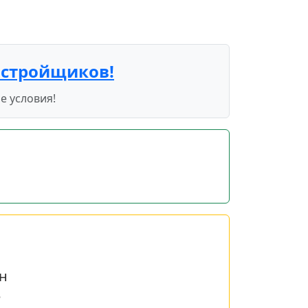
астройщиков!
е условия!
н
е