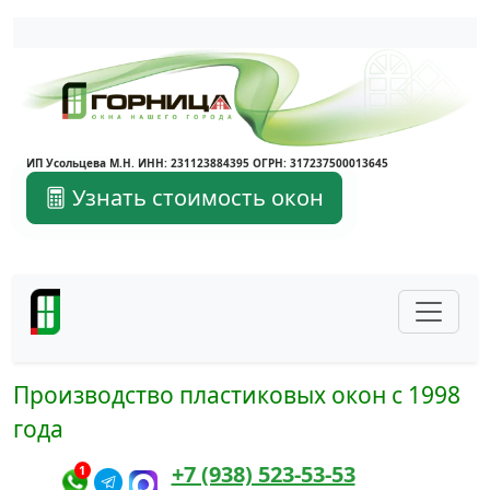
Написать в Max
Написать в Telegram
ИП Усольцева М.Н. ИНН: 231123884395 ОГРН: 317237500013645
Узнать стоимость окон
Производство пластиковых окон с 1998
года
+7 (938) 523-53-53
1