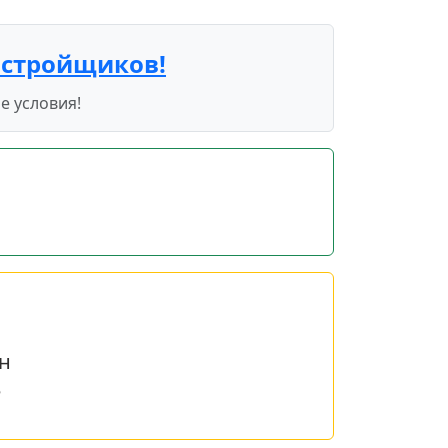
астройщиков!
е условия!
н
е