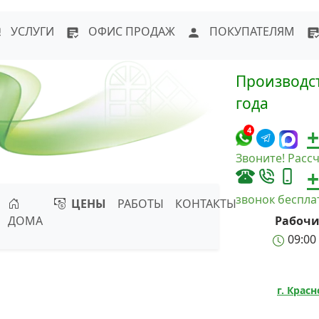
WhatsApp
Написать в Max
Напи
УСЛУГИ
ОФИС ПРОДАЖ
ПОКУПАТЕЛЯМ
Производст
года
+
4
Звоните! Рассч
+
звонок беспл
ЦЕНЫ
РАБОТЫ
КОНТАКТЫ
ДОМА
Рабочи
09:00 
г. Крас