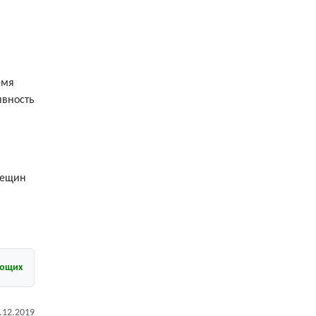
емя
ивность
рещин
ующих
.12.2019