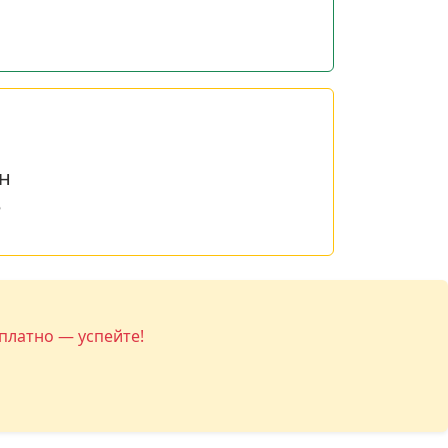
н
е
платно — успейте!