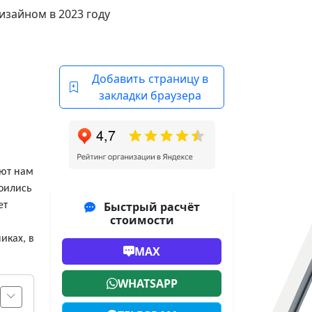
изайном в 2023 году
Добавить страницу в
закладки браузера
ают нам
роились
Быстрый расчёт
ет
стоимости
иках, в
MAX
WHATSAPP