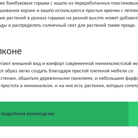
ие бамбуковые горшки с кашпо из переработанных пластиковых
ешивания корзин и кашпо используются простые крючки с петля
е растений в разных горшках на разной высоте может добавит
ады и распределять солнечный свет для растений также проще.
лконе
етают внешний вид и комфорт современной минималистской жи
т образ легко создать благодаря простой плетеной мебели со
, стенам, обшитым деревянными панелями, и небольшим фар
ростота и минимализм, и на них есть растения, которые сочет
: подробное руководство