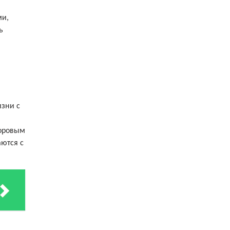
ми,
ь
зни с
форовым
аются с