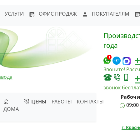
WhatsApp
Написать в Max
Напи
УСЛУГИ
ОФИС ПРОДАЖ
ПОКУПАТЕЛЯМ
Производст
года
+
1
Звоните! Рассч
+
авода
звонок беспл
Рабочи
ЦЕНЫ
РАБОТЫ
КОНТАКТЫ
09:00 
ДОМА
г. Крас