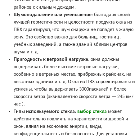
Это важный тест для прибрежных районов и/или
районов с сильным дождем.
Шумоподавление или уменьшение
: благодаря своей
лучшей герметичности и целостности продукта окна из
ПВХ гарантируют, что шум снаружи не попадет в жилую
зону. Это свойство важно для больниц, гостиниц,
учебных заведений, а также зданий вблизи центров
шума и т. д.
Пригодность к ветровой нагрузке
: окна должны
выдерживать более высокие ветровые нагрузки,
особенно в ветреных местах, прибрежных районах, на
высотных зданиях и т. д. Окна из ПВХ спроектированы и
усилены, чтобы выдерживать 3000паскалей и более
скорости ветра (эквивалентно скорости ветра — 245 км/
час ).
Типы используемого стекла
:
выбор стекла
может
действительно повлиять на характеристики дверей и
окон, влияя на экономию энергии, виды,
конфиденциальность и безопасность. Для установки