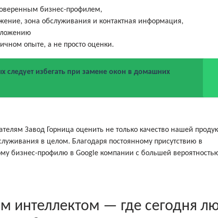
роверенным бизнес-профилем,
ожение, зона обслуживания и контактная информация,
положению
чном опыте, а не просто оценки.
х следует избегать при замене окон в домашних
ателям Завод Горница оценить не только качество нашей проду
служивания в целом. Благодаря постоянному присутствию в
ому бизнес-профилю в Google компании с большей вероятностью
ым интеллектом — где сегодня л