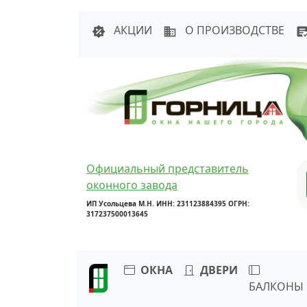
Написать в 
АКЦИИ
О ПРОИЗВОДСТВЕ
Официальный представитель
оконного завода
ИП Усольцева М.Н. ИНН: 231123884395 ОГРН:
317237500013645
ОКНА
ДВЕРИ
БАЛКОНЫ