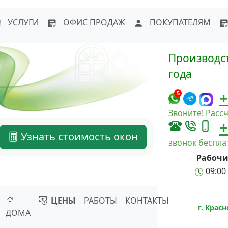
WhatsApp
Написать в Max
Напи
УСЛУГИ
ОФИС ПРОДАЖ
ПОКУПАТЕЛЯМ
Производст
года
+
5
Звоните! Рассч
+
Узнать стоимость окон
звонок беспл
Рабочи
09:00 
ЦЕНЫ
РАБОТЫ
КОНТАКТЫ
г. Крас
ДОМА