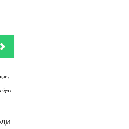
кции,
 будут
юди