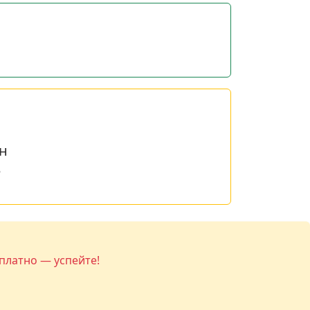
н
е
платно — успейте!