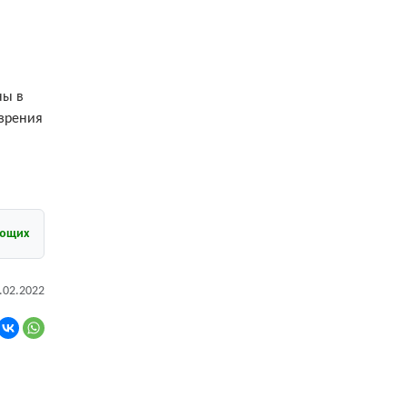
ны в
 зрения
ующих
.02.2022