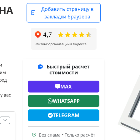
НА
Добавить страницу в
закладки браузера
м
Быстрый расчёт
стоимости
мим
ред
MAX
у вас
WHATSAPP
TELEGRAM
Без спама • Только расчёт