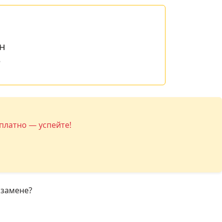
н
е
платно — успейте!
 замене?