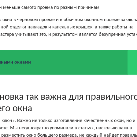
ли меньше самого проема по разным причинам.
 окна в черновом проеме и в обычном оконном проеме заключа
ьной отделки накладок и капельных крышек, а также работы на
астера учитывают это, и результатом является безупречная уста
очными окнами
новка так важна для правильног
го окна
д ключ». Важно не только изготовление качественных окон, но и
оте. Мы неоднократно упоминали в статьях, насколько важна
к разместить окно большего размера, не каждый найдет правил