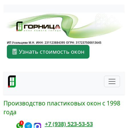
Написать в Max
Написать в Telegram
ИП Усольцева М.Н. ИНН: 231123884395 ОГРН: 317237500013645
Узнать стоимость окон
Производство пластиковых окон с 1998
года
+7 (938) 523-53-53
3