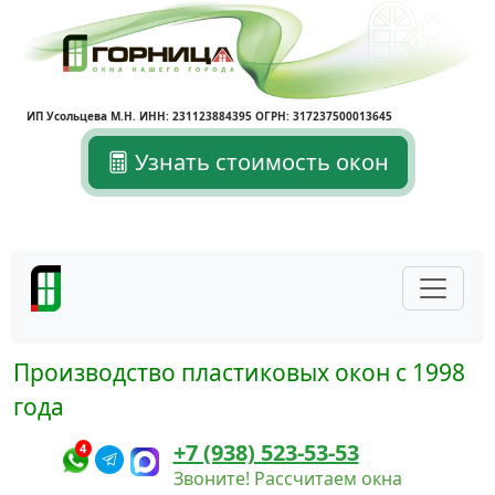
ИП Усольцева М.Н. ИНН: 231123884395 ОГРН: 317237500013645
Узнать стоимость окон
Производство пластиковых окон с 1998
года
+7 (938) 523-53-53
4
Звоните! Рассчитаем окна