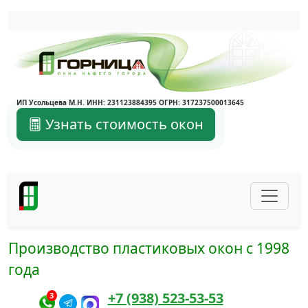
Написать в Max
Написать в Telegram
ИП Усольцева М.Н. ИНН: 231123884395 ОГРН: 317237500013645
Узнать стоимость окон
Производство пластиковых окон с 1998
года
+7 (938) 523-53-53
3