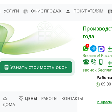
WhatsApp
Написать в Max
Напи
УСЛУГИ
ОФИС ПРОДАЖ
ПОКУПАТЕЛЯМ
Производст
года
+
4
Звоните! Рассч
+
Узнать стоимость окон
звонок беспл
Рабочи
09:00 
ЦЕНЫ
РАБОТЫ
КОНТАКТЫ
г. Крас
ДОМА