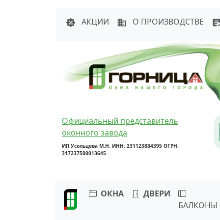
Написать в 
АКЦИИ
О ПРОИЗВОДСТВЕ
Официальный представитель
оконного завода
ИП Усольцева М.Н. ИНН: 231123884395 ОГРН:
317237500013645
ОКНА
ДВЕРИ
БАЛКОНЫ