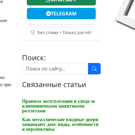
ые
TELEGRAM
мым
Без спама • Только расчёт
Поиск:
аны
Связанные статьи
о при
Правила эксплуатации и ухода за
алюминиевыми защитными
роллетами
Как металлические входные двери
защищают дом: виды, особенности
и перспективы