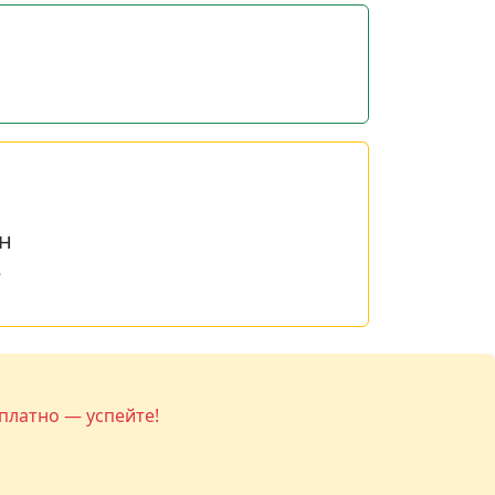
н
е
платно — успейте!