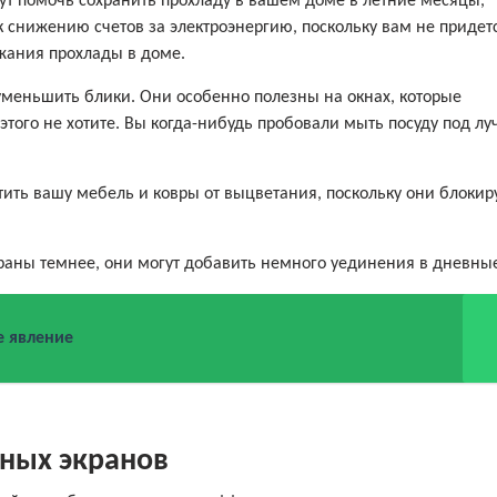
т помочь сохранить прохладу в вашем доме в летние месяцы,
к снижению счетов за электроэнергию, поскольку вам не придетс
жания прохлады в доме.
меньшить блики. Они особенно полезны на окнах, которые
 этого не хотите. Вы когда-нибудь пробовали мыть посуду под л
ить вашу мебель и ковры от выцветания, поскольку они блокир
раны темнее, они могут добавить немного уединения в дневны
е явление
ных экранов